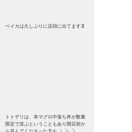
ベイカは久しぶりに店頭に出てます🦑
トトデリは、本マグロ中落ち丼が数量
限定で並ぶということもあり開店前か
ら並んでくださった方も…(゜o゜)